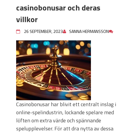
casinobonusar och deras
villkor
26 SEPTEMBER, 2023
SANNA HERMANSSON
Casinobonusar har blivit ett centralt inslag i
online-spelindustrin, lockande spelare med
löften om extra värde och spännande
spelupplevelser. För att dra nytta av dessa