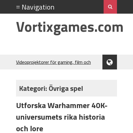
Vortixgames.com
Videoprojektorer för gaming, film och
arbete – vilken passar dig bäst?
Hur mordgåtor skapar en oförglömlig
spelkväll hemma
Kategori: Övriga spel
Fördelarna med att använda mobilappar
för casinospel
Utforska Warhammer 40K-
Så här väljer du den perfekta
casinomobilappen för dig
universumets rika historia
Guiden till att förstå casinobonusar och
deras villkor
och lore