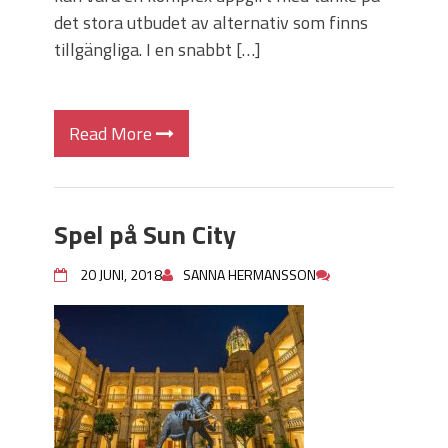
det stora utbudet av alternativ som finns
tillgängliga. I en snabbt […]
Read More
Spel på Sun City
20 JUNI, 2018
SANNA HERMANSSON