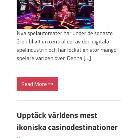
Nya spelautomater har under de senaste
åren blivit en central del av den digitala
spelindustrin och har lockat en stor mängd
spelare världen över. Denna […]
Read More
Upptäck världens mest
ikoniska casinodestinationer